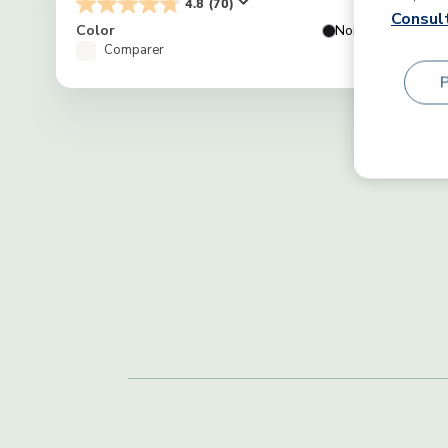
4.8
(70)
Consult
Color
Noir
C
Comparer