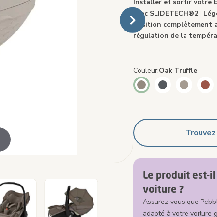
même
Installer et sortir votre 
page.
avec SLIDETECH®2
|
Lége
Position complètement 
régulation de la tempéra
Couleur
Oak Truffle
Trouvez
r
Le produit est-i
voiture ?
Assurez-vous que Pebbl
adapté à votre voiture g