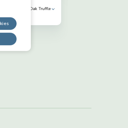
4.6
(12)
Oak Truffle
kies