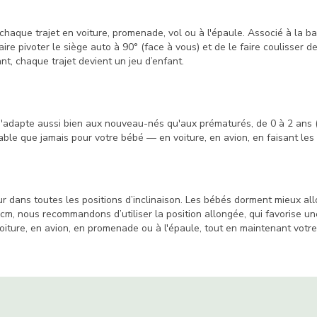
 chaque trajet en voiture, promenade, vol ou à l'épaule. Associé à la bas
 pivoter le siège auto à 90° (face à vous) et de le faire coulisser de
ant, chaque trajet devient un jeu d’enfant.
'adapte aussi bien aux nouveau-nés qu'aux prématurés, de 0 à 2 ans 
table que jamais pour votre bébé — en voiture, en avion, en faisant le
r dans toutes les positions d’inclinaison. Les bébés dorment mieux allon
cm, nous recommandons d’utiliser la position allongée, qui favorise une
n voiture, en avion, en promenade ou à l'épaule, tout en maintenant votr