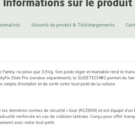
Informations sur le produit
ionnalités
Sécurité du produit & Téléchargements
Cont
ro Family, ne pèse que 3,9 kg. Son poids léger et maniable rend le tra
amilyFix Slide Pro (vendue séparément), le SLIDETECH®2 permet de faire
s simple d’installer et de sortir votre tout-petit de la voiture.
te les dernières normes de sécurité i-Size (R129/04) et est équipé d’un
urité renforcée en cas de collision latérale. Conçu pour offrir tranqui
moment avec votre tout-petit.