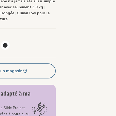
bébé n'a jamais été aussi simple
r avec seulement 3,9 kg
|
allongée
|
ClimaFlow pour la
ture
 un magasin
l adapté à ma
e Slide Pro est
râce à notre outil