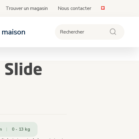
Trouver un magasin
Nous contacter
a maison
ièges-auto
oussettes
ipement
 Slide
de la compatibilité des sièges et bases
vec les poussettes
.
m
0 - 13 kg