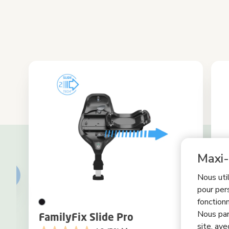
Maxi-
Nous uti
pour per
fonctionn
Nous par
FamilyFix Slide Pro
F
site, ave