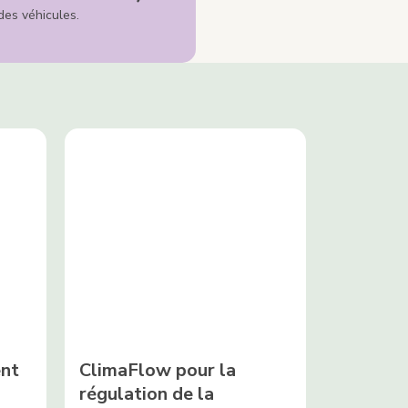
des véhicules.
?
ent
ClimaFlow pour la
régulation de la