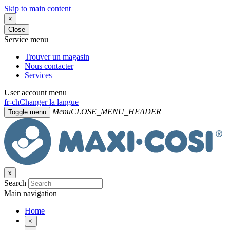
Skip to main content
×
Close
Service menu
Trouver un magasin
Nous contacter
Services
User account menu
fr-ch
Changer la langue
Menu
CLOSE_MENU_HEADER
Toggle menu
x
Search
Main navigation
Home
<