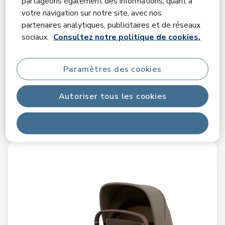
partageons également des informations, quant à
votre navigation sur notre site, avec nos
partenaires analytiques, publicitaires et de réseaux
sociaux.
Consultez notre politique de cookies.
Comparer
Paramètres des cookies
Sense
4.5
(53)
Autoriser tous les cookies
Spacieuse et confortable
|
Matelas respirant en mousse à
mémoire de forme
|
Aération optimale
|
SoothingSlope
|
Tout refuser