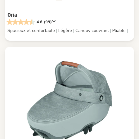
Oria
4.6
(99)
Spacieux et confortable
|
Légère
|
Canopy couvrant
|
Pliable
|