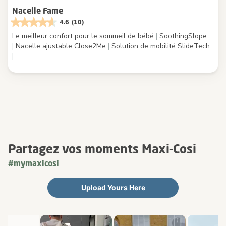
Nacelle Fame
4.6
(10)
Le meilleur confort pour le sommeil de bébé
|
SoothingSlope
|
Nacelle ajustable Close2Me
|
Solution de mobilité SlideTech
|
Partagez vos moments Maxi-Cosi
#mymaxicosi
Upload Yours Here
Media Carousel
Carousel with product photos. Use the previous and next buttons 