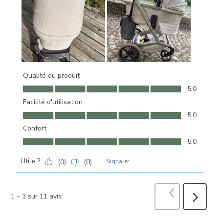
Qualité du produit
Qualité du produit, 5.0 sur 5
5.0
Facilité d'utilisation
Facilité d'utilisation, 5.0 sur 5
5.0
Confort
Confort, 5.0 sur 5
5.0
Utile ?
(
0
)
(
0
)
Signaler
Précédent
avi
1
–
3 sur 11
avis
Suivant
avis