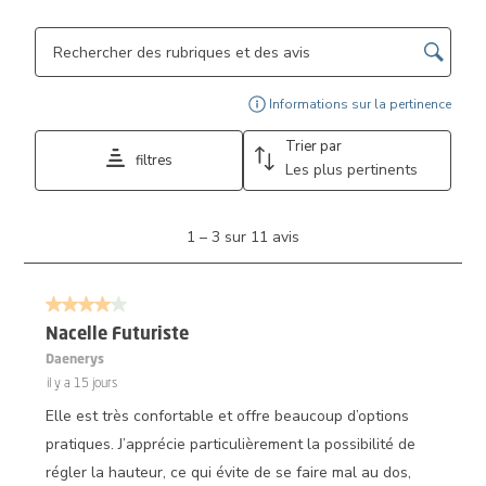
Zone de recherche de sujet et d'avis
Affi
Informations sur la pertinence
Trier par
filtres
Les plus pertinents
1
1
–
3 sur 11
avis
à
3
sur
4 sur 5 étoiles.
11
avis.
Nacelle Futuriste
Daenerys
il y a 15 jours
Elle est très confortable et offre beaucoup d’options
pratiques. J’apprécie particulièrement la possibilité de
régler la hauteur, ce qui évite de se faire mal au dos,