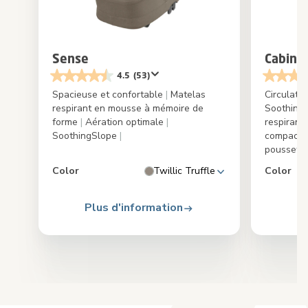
Sense
Cabin C
4.5
(53)
Spacieuse et confortable
|
Matelas
Circulatio
respirant en mousse à mémoire de
Soothing
forme
|
Aération optimale
|
respirant
SoothingSlope
|
compact a
poussett
Color
Twillic Truffle
Color
Plus d'information
Pl