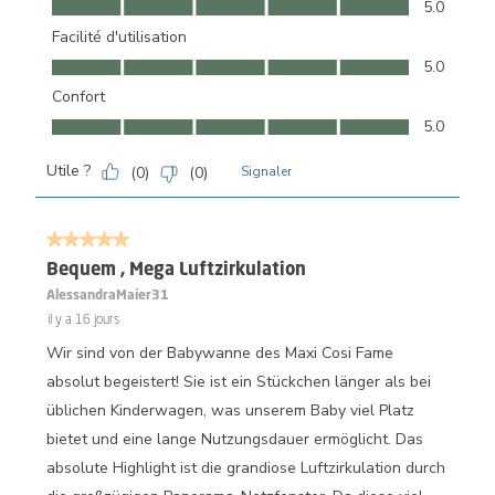
5.0
Facilité d'utilisation
Facilité d'utilisation, 5.0 sur 5
5.0
Confort
Confort, 5.0 sur 5
5.0
Utile ?
(
0
)
(
0
)
Signaler
5 sur 5 étoiles.
Bequem , Mega Luftzirkulation
AlessandraMaier31
il y a 16 jours
Wir sind von der Babywanne des Maxi Cosi Fame
absolut begeistert! Sie ist ein Stückchen länger als bei
üblichen Kinderwagen, was unserem Baby viel Platz
bietet und eine lange Nutzungsdauer ermöglicht. Das
absolute Highlight ist die grandiose Luftzirkulation durch