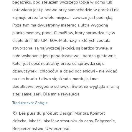
bagażniku, pod stelażem wyższego łóżka w domu lub
ustawiana jest pionowo przy samochodzie w garażu i nie
zajmuje przez to wiele miejsca i zawsze jest pod ręką.
Poza tym ma dwustronny materac z ultra wygodną
pianką memory, panel ClimaFlow, który sprawdza się w
ciepłe dni i filtr UPF 50+. Materiały, z których została
stworzona, są najwyższej jakości, są bardzo trwałe, a
całe wykonanie jest ponadczasowe i bardzo gustowne.
Kolor jest dość neutralny, przez co sprawdzi się u
dziewczynek i chłopców, a dzięki odcieniowi - nie widać
na nim brudu. Łatwo się składa, montuje, i ma
dodatkowe, wygodne schowki. Świetnie wygląda z ramą
z tej samej serii. Dla mnie rewelacja.
Traduire avec Google
Les plus du produit
Design, Montaż, Komfort
dziecka, Jakość, Jakość w stosunku do ceny, Połączenie,
Bezpieczeństwo, Użyteczność