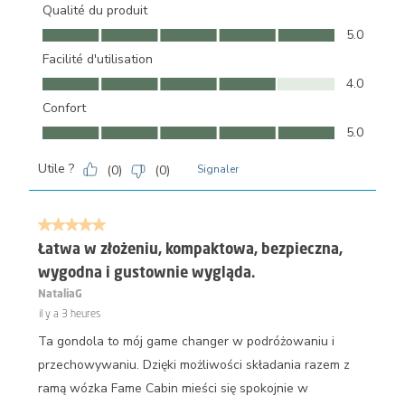
Qualité du produit
Qualité du produit, 5.0 sur 5
5.0
Facilité d'utilisation
Facilité d'utilisation, 4.0 sur 5
4.0
Confort
Confort, 5.0 sur 5
5.0
Utile ?
(
0
)
(
0
)
Signaler
5 sur 5 étoiles.
Łatwa w złożeniu, kompaktowa, bezpieczna,
wygodna i gustownie wygląda.
NataliaG
il y a 3 heures
Ta gondola to mój game changer w podróżowaniu i
przechowywaniu. Dzięki możliwości składania razem z
ramą wózka Fame Cabin mieści się spokojnie w