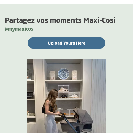
Partagez vos moments Maxi-Cosi
#mymaxicosi
Upload Yours Here
Media Carousel
Carousel with product photos. Use the previous and next buttons 