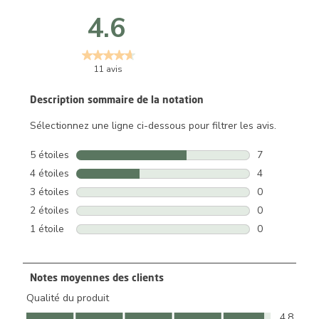
4.6
11 avis
Description sommaire de la notation
Sélectionnez une ligne ci-dessous pour filtrer les avis.
5 étoiles
étoiles
7
7 avis avec 5 
4 étoiles
étoiles
4
4 avis avec 4 
3 étoiles
étoiles
0
0 avis avec 3 
2 étoiles
étoiles
0
0 avis avec 2 
1 étoile
étoiles
0
0 avis avec 1 
Notes moyennes des clients
Qualité du produit
Qualité du produit, 4.8 sur 5
4.8