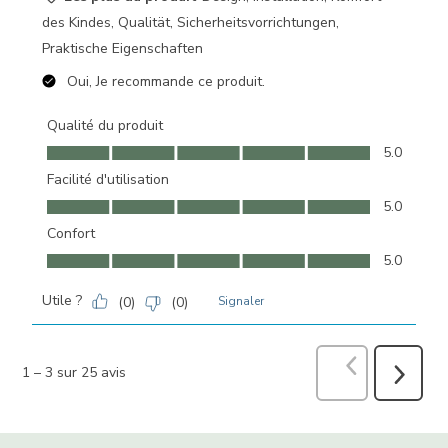
des Kindes, Qualität, Sicherheitsvorrichtungen,
Praktische Eigenschaften
Oui, Je recommande ce produit.
Qualité du produit
Qualité du produit, 5.0 sur 5
5.0
Facilité d'utilisation
Facilité d'utilisation, 5.0 sur 5
5.0
Confort
Confort, 5.0 sur 5
5.0
Utile ?
(
0
)
(
0
)
Signaler
Précédent
avi
1
–
3 sur 25
avis
Suivant
avis