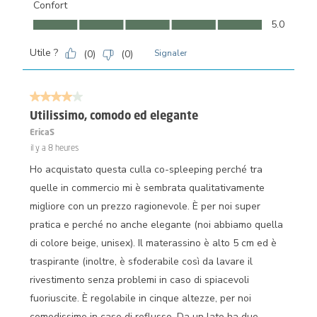
Confort
Confort, 5.0 sur 5
5.0
Utile ?
(
0
)
(
0
)
Signaler
4 sur 5 étoiles.
Utilissimo, comodo ed elegante
EricaS
il y a 8 heures
Ho acquistato questa culla co-spleeping perché tra
quelle in commercio mi è sembrata qualitativamente
migliore con un prezzo ragionevole. È per noi super
pratica e perché no anche elegante (noi abbiamo quella
di colore beige, unisex). Il materassino è alto 5 cm ed è
traspirante (inoltre, è sfoderabile così da lavare il
rivestimento senza problemi in caso di spiacevoli
fuoriuscite. È regolabile in cinque altezze, per noi
comodissime in caso di reflusso. Da un lato ha due