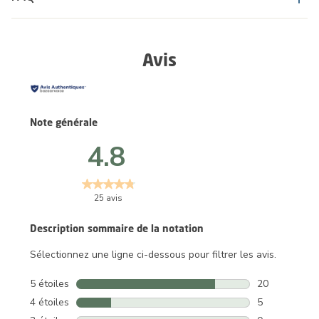
Avis
Note générale
4.8
25 avis
Description sommaire de la notation
Sélectionnez une ligne ci-dessous pour filtrer les avis.
5 étoiles
étoiles
20
20 avis avec 5
4 étoiles
étoiles
5
5 avis avec 4 