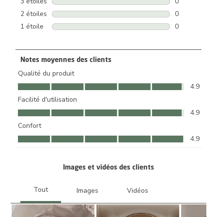
3 étoiles
étoiles
0
0 avis avec 3 
2 étoiles
étoiles
0
0 avis avec 2 
1 étoile
étoiles
0
0 avis avec 1 
Notes moyennes des clients
Qualité du produit
Qualité du produit, 4.9 sur 5
4.9
Facilité d'utilisation
Facilité d'utilisation, 4.9 sur 5
4.9
Confort
Confort, 4.9 sur 5
4.9
Images et vidéos des clients