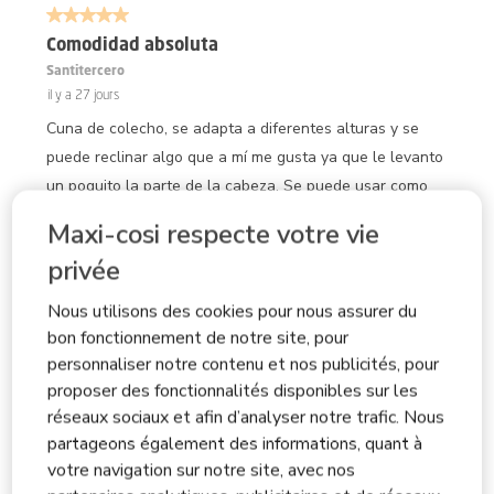
5 sur 5 étoiles.
25
avis.
Comodidad absoluta
Santitercero
il y a 27 jours
Cuna de colecho, se adapta a diferentes alturas y se
puede reclinar algo que a mí me gusta ya que le levanto
un poquito la parte de la cabeza. Se puede usar como
Moisés y luego colocarla al lado ya que se puede bajar
Maxi-cosi respecte votre vie
uno de los laterales y fijarla a la cama. Los laterales son
privée
de tela transpirable por lo que hay muy buen flujo de
aire. Tienes un altura mínima de cama por lo que si es
Nous utilisons des cookies pour nous assurer du
baja tú cama .. yo no la compraría. Viene con colchón
bon fonctionnement de notre site, pour
ligero y se le ve super cómodo y lo mejor duradero,
personnaliser notre contenu et nos publicités, pour
puedes comprar las sabanas de la misma marca, sabana
proposer des fonctionnalités disponibles sur les
bajera solo A la hora transportarla la metes en un
réseaux sociaux et afin d’analyser notre trafic. Nous
partageons également des informations, quant à
maletín y pesa relativamente poco ya que por el peso
votre navigation sur notre site, avec nos
que tiene es muy robusta y sobre todo fácil de montar y