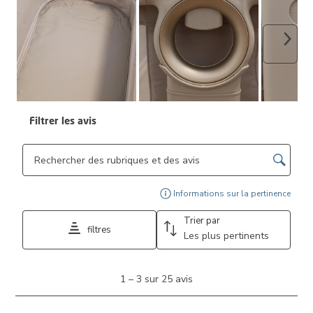
Suiva
Filtrer les avis
Zone de recherche de sujet et d'avis
Affi
Informations sur la pertinence
Trier par
filtres
Les plus pertinents
1
1
–
3 sur 25
avis
à
3
sur