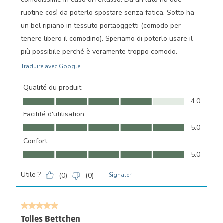
ruotine così da poterlo spostare senza fatica. Sotto ha
un bel ripiano in tessuto portaoggetti (comodo per
tenere libero il comodino). Speriamo di poterlo usare il
più possibile perché è veramente troppo comodo.
Traduire avec Google
Qualité du produit
Qualité du produit, 4.0 sur 5
4.0
Facilité d'utilisation
Facilité d'utilisation, 5.0 sur 5
5.0
Confort
Confort, 5.0 sur 5
5.0
Utile ?
(
0
)
(
0
)
Signaler
5 sur 5 étoiles.
Tolles Bettchen