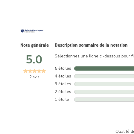
Note générale
Description sommaire de la notation
5.0
Sélectionnez une ligne ci-dessous pour fil
5 étoiles
étoiles
4 étoiles
étoiles
2 avis
3 étoiles
étoiles
2 étoiles
étoiles
1 étoile
étoiles
Qualité d