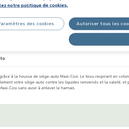
ez notre politique de cookies.
Informations sur le produit
Paramètres des cookies
Autoriser tous les coo
ionnalités
Sécurité du produit & Téléchargements
FA
Tout refuser
uto
grâce à la housse de siège-auto Maxi-Cosi. Le tissu respirant en coton
ement votre siège-auto contre les liquides renversés et la saleté, e
axi-Cosi sans avoir à enlever le harnais.