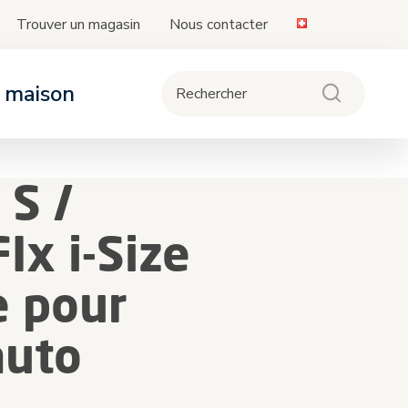
Trouver un magasin
Nous contacter
a maison
ièges-auto
oussettes
ipement
 S /
de la compatibilité des sièges et bases
vec les poussettes
Ix i-Size
 pour
auto