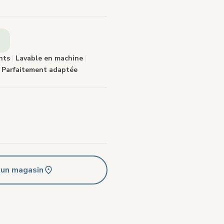
e
.
ants
|
Lavable en machine
|
Parfaitement adaptée
 un magasin