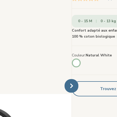
Lire
2
avis.
Lien
sur
0 - 15 M
0 - 13 kg
la
mêm
page
Confort adapté aux enf
100 % coton biologique
|
Couleur
Natural White
Trouvez