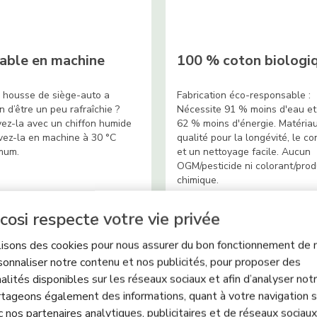
able en machine
100 % coton biologi
 housse de siège-auto a
Fabrication éco-responsable :
n d’être un peu rafraîchie ?
Nécessite 91 % moins d'eau et
ez-la avec un chiffon humide
62 % moins d'énergie. Matéria
vez-la en machine à 30 °C
qualité pour la longévité, le co
mum.
et un nettoyage facile. Aucun
OGM/pesticide ni colorant/prod
chimique.
cosi respecte votre vie privée
lisons des cookies pour nous assurer du bon fonctionnement de n
sonnaliser notre contenu et nos publicités, pour proposer des
alités disponibles sur les réseaux sociaux et afin d’analyser notre
tageons également des informations, quant à votre navigation s
c nos partenaires analytiques, publicitaires et de réseaux sociaux