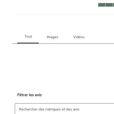
Qualité du
Filtrer les avis
Zone de recherche de sujet et d'avis