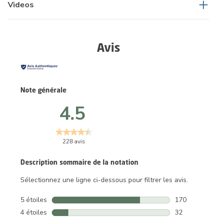
Videos
Avis
Note générale
4.5
228 avis
Description sommaire de la notation
Sélectionnez une ligne ci-dessous pour filtrer les avis.
5 étoiles
étoiles
170
170 avis avec 
4 étoiles
étoiles
32