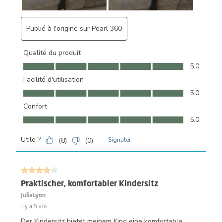
Publié à l'origine sur Pearl 360
Qualité du produit
Qualité du produit, 5.0 sur 5
5.0
Facilité d'utilisation
Facilité d'utilisation, 5.0 sur 5
5.0
Confort
Confort, 5.0 sur 5
5.0
Utile ?
(
8
)
(
0
)
Signaler
4 sur 5 étoiles.
Praktischer, komfortabler Kindersitz
JuliaLyon
il y a 5 ans
Der Kindersitz bietet meinem Kind eine komfortable