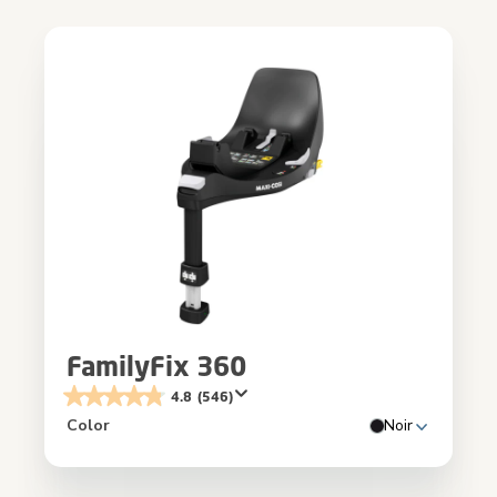
FamilyFix 360
4.8
(546)
Color
Noir