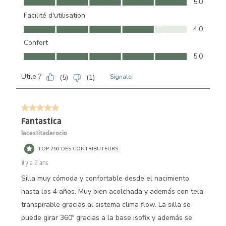
5.0
Facilité d'utilisation
Facilité d'utilisation, 4.0 sur 5
4.0
Confort
Confort, 5.0 sur 5
5.0
Utile ?
(
5
)
(
1
)
Signaler
5 sur 5 étoiles.
Fantastica
lacestitaderocio
TOP 250 DES CONTRIBUTEURS
il y a 2 ans
Silla muy cómoda y confortable desde el nacimiento
hasta los 4 años. Muy bien acolchada y además con tela
transpirable gracias al sistema clima flow. La silla se
puede girar 360º gracias a la base isofix y además se