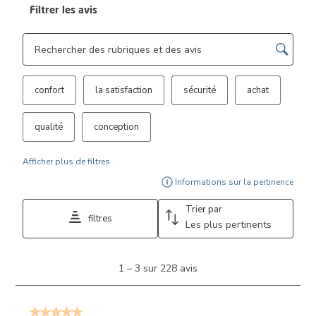
Filtrer les avis
Zone de recherche de sujet et d'avis
confort
la satisfaction
sécurité
achat
qualité
conception
Afficher plus de filtres
Affi
Informations sur la pertinence
Trier par
filtres
Les plus pertinents
1
1
–
3 sur 228
avis
à
3
sur
5 sur 5 étoiles.
228