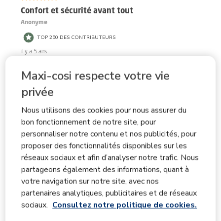
avis.
Confort et sécurité avant tout
Anonyme
TOP 250 DES CONTRIBUTEURS
il y a 5 ans
Un siège auto de très bonne qualité et très facile à
Maxi-cosi respecte votre vie
installer dans ma voiture sur sa base isofix, nous avons
privée
déjà fait deux trajets de 6 heures et bébé était très bien
dedans, trajets au top ! Le système pivotant 360 degré
Nous utilisons des cookies pour nous assurer du
est très pratique pour installer facilement et
bon fonctionnement de notre site, pour
correctement bébé sans se torturer le dos avant de
personnaliser notre contenu et nos publicités, pour
choisir la position « face » ou « dos » a la route, il suffit
proposer des fonctionnalités disponibles sur les
simplement de débloquer le siège par l’un des deux
réseaux sociaux et afin d’analyser notre trafic. Nous
partageons également des informations, quant à
crochets de chaque côté du siège et il n’est pas
votre navigation sur notre site, avec nos
nécessaire de maintenir le crochet pour faire tourner le
partenaires analytiques, publicitaires et de réseaux
siège. Les positions d’inclinaisons, assis ou semi-allongé
sociaux.
Consultez notre politique de cookies.
se règlent d’un seul geste très simple, la têtière est
également ajustable à hauteur de la taille de l’enfant. Le