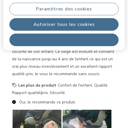
harnais est bien ajustable pour éviter « la tête qui
Paramètres des cookies
tombe ». Les petits plus de ce siège sont le système de
ventilation intégré et surtout le rembourrage du siège
Autoriser tous les cookies
qui rend les voyages beaucoup plus confortable pour
bébé. Le prix du siège est assez élevé mais pour moi ce
Tout refuser
n’est pas un frein lorsqu’on exige le meilleur pour la
sécurité de son enfant. Ce siège est évolutif et convient
de la naissance jusqu’au 4 ans de l’enfant ce qui est un
vrai plus niveau investissement et un excellent rapport
qualité-prix. Je vous le recommande sans soucis.
Les plus du produit
Confort de l'enfant, Qualité,
Rapport qualité/prix, Sécurité
Oui, Je recommande ce produit.