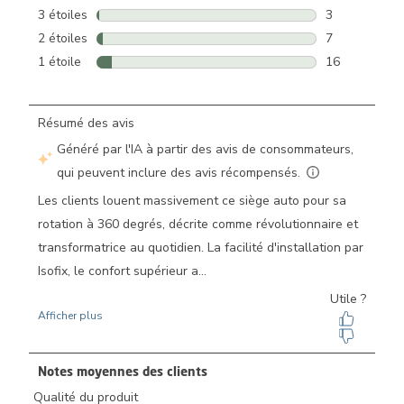
32 avis avec 4
3 étoiles
étoiles
3
3 avis avec 3 
2 étoiles
étoiles
7
7 avis avec 2 
1 étoile
étoiles
16
16 avis avec 1
Notes moyennes des clients
Qualité du produit