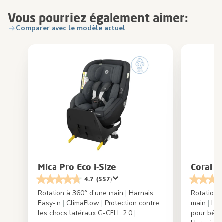
Vous pourriez également aimer:
Comparer avec le modèle actuel
Mica Pro Eco i-Size
Coral 
4.7
(557)
Rotation à 360° d'une main
|
Harnais
Rotation i
Easy-In
|
ClimaFlow
|
Protection contre
main
|
Le 
les chocs latéraux G-CELL 2.0
|
pour béb