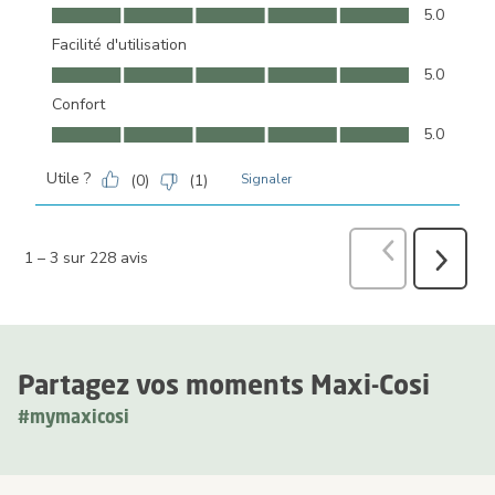
Qualité du produit, 5.0 sur 5
5.0
Facilité d'utilisation
Facilité d'utilisation, 5.0 sur 5
5.0
Confort
Confort, 5.0 sur 5
5.0
Utile ?
(
0
)
(
1
)
Signaler
Précédent
avi
1
–
3 sur 228
avis
Suivant
avis
Partagez vos moments Maxi-Cosi
#mymaxicosi