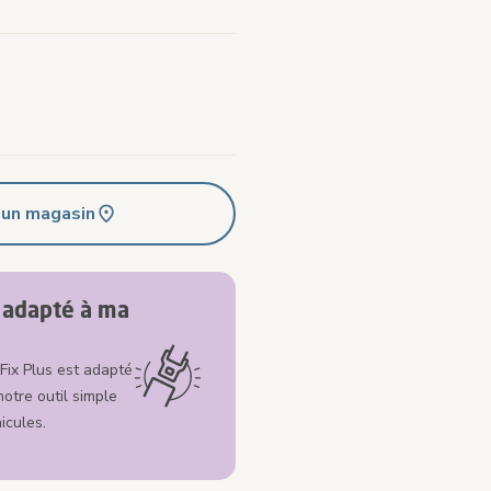
 un magasin
l adapté à ma
Fix Plus est adapté
notre outil simple
icules.