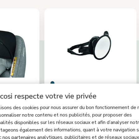
uto
Miroir de surveillance
cosi respecte votre vie privée
lisons des cookies pour nous assurer du bon fonctionnement de n
5)
4.9
(65)
sonnaliser notre contenu et nos publicités, pour proposer des
Noir
Color
Miscel.
alités disponibles sur les réseaux sociaux et afin d’analyser notre
tageons également des informations, quant à votre navigation s
c nos partenaires analytiques, publicitaires et de réseaux sociaux