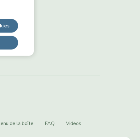
kies
enu de la boîte
FAQ
Videos