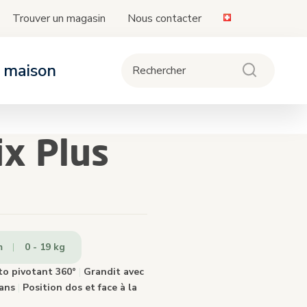
Trouver un magasin
Nous contacter
a maison
ièges-auto
oussettes
ipement
ix Plus
de la compatibilité des sièges et bases
vec les poussettes
m
0 - 19 kg
e
.
to pivotant 360°
|
Grandit avec
 ans
|
Position dos et face à la