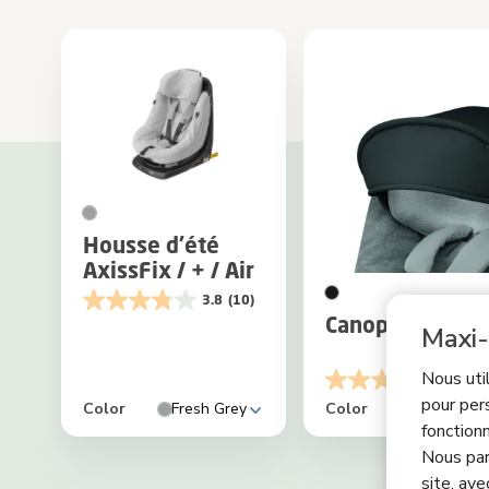
Housse d'été
AxissFix / + / Air
3.8
(10)
Canopy siège a
Maxi-
Nous uti
4.2
(1
pour per
Color
Fresh Grey
Color
fonctionn
Nous par
site, ave