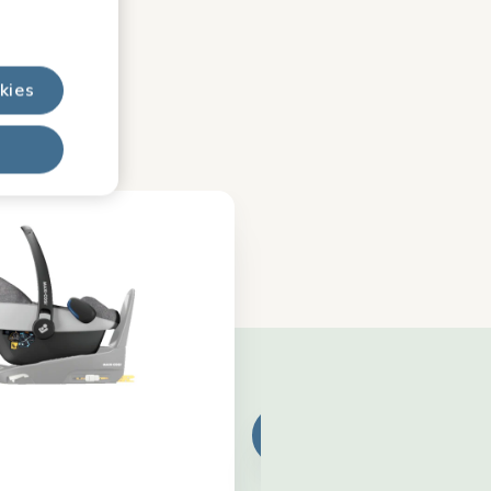
s
kies