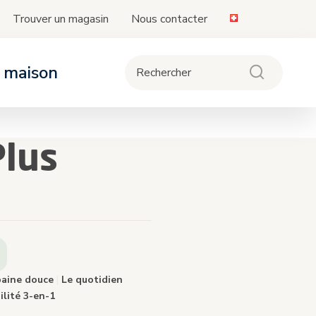
Trouver un magasin
Nous contacter
a maison
ièges-auto
oussettes
ipement
Plus
de la compatibilité des sièges et bases
vec les poussettes
e
.
baine douce
|
Le quotidien
lité 3-en-1