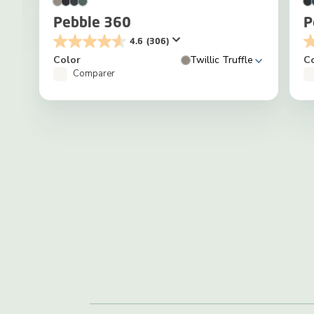
Pebble 360
P
4.6
(306)
Color
Twillic Truffle
C
Comparer