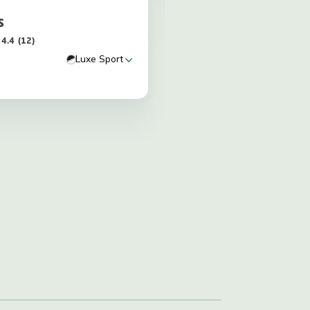
s
4.4
(12)
Luxe Sport