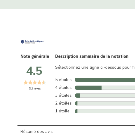
Note générale
Description sommaire de la notation
4.5
Sélectionnez une ligne ci-dessous pour fil
5 étoiles
étoiles
4 étoiles
étoiles
93 avis
3 étoiles
étoiles
2 étoiles
étoiles
1 étoile
étoiles