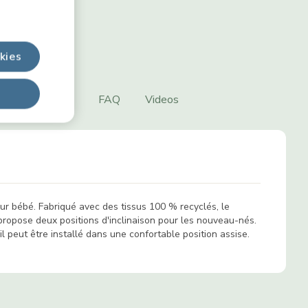
kies
enu de la boîte
FAQ
Videos
ur bébé. Fabriqué avec des tissus 100 % recyclés, le
ropose deux positions d'inclinaison pour les nouveau-nés.
il peut être installé dans une confortable position assise.