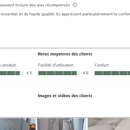
Notes moyennes des clients
u produit
Facilité d'utilisation
Confort
 produit, 4.5 sur 5
Facilité d'utilisation, 4.6 sur 5
Confort, 4.7 sur 5
4.5
4.6
Images et vidéos des clients