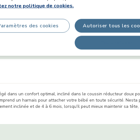
ez notre politique de cookies.
Informations sur le produit
Paramètres des cookies
Autoriser tous les coo
Tout refuser
ionnalités
Sécurité du produit & Téléchargements
Cont
égé dans un confort optimal, incliné dans le coussin réducteur doux po
mprend un harnais pour attacher votre bébé en toute sécurité. Nesta p
ment inclinée et de 4 à 6 mois, lorsqu'il peut mieux maintenir sa tête, 