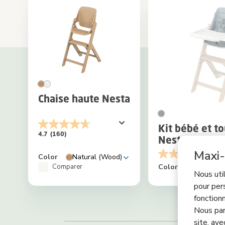
Chaise haute Nesta
Kit bébé et to
4.7
(160)
Nesta
Maxi-
4.6
Color
Natural (Wood)
Comparer
Color
Nous uti
pour per
fonctionn
Nous par
site, ave