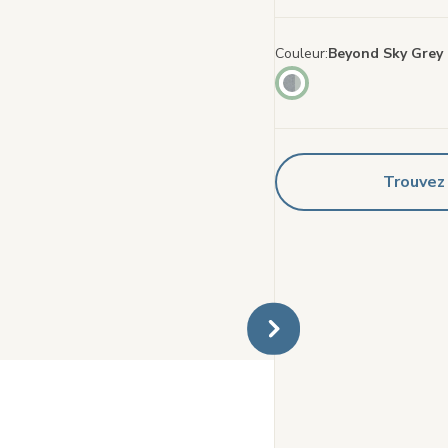
page
Couleur
Beyond Sky Grey
Trouvez