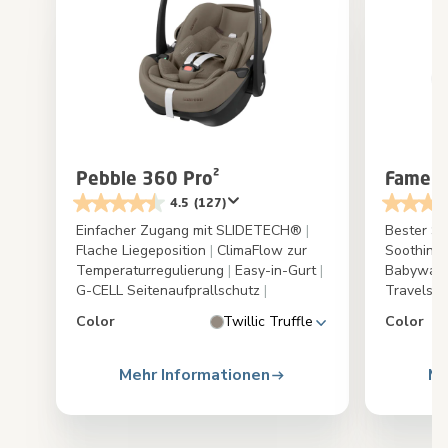
Pebble 360 Pro²
Fame 
4.5
(127)
Einfacher Zugang mit SLIDETECH®
|
Bester Sc
Flache Liegeposition
|
ClimaFlow zur
Soothing
Temperaturregulierung
|
Easy-in-Gurt
|
Babywan
G-CELL Seitenaufprallschutz
|
Travelsy
Color
Twillic Truffle
Color
Mehr Informationen
Me