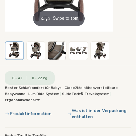
Swipe to spin
0 - 4 J
0 - 22 kg
Bester Schlafkomfort für Babys
|
Close2Me höhenverstellbare
Babywanne
|
LumiRide System
|
SlideTech® Travelsystem
|
Ergonomischer Sitz
Was ist in der Verpackung
Produktinformation
enthalten
Farbe
Twillic Truffle