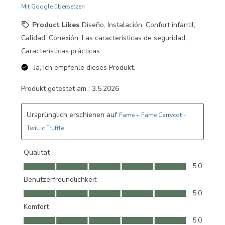
Mit Google übersetzen
Product Likes
Diseño, Instalación, Confort infantil,
Calidad, Conexión, Las características de seguridad,
Características prácticas
Ja, Ich empfehle dieses Produkt.
Produkt getestet am :
3.5.2026
Ursprünglich erschienen auf
Fame + Fame Carrycot -
Twillic Truffle
Qualität
Qualität, 5.0 von 5
5.0
Benutzerfreundlichkeit
Benutzerfreundlichkeit, 5.0 von 5
5.0
Komfort
Komfort, 5.0 von 5
5.0