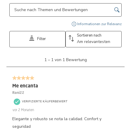
Themen und Bewertungen durchsuchen Suche nach Region
Ein 
Informationen zur Relevanz
Sortieren nach
Filter
Am relevantesten
1
1
–
1 von 1
Bewertung
bis
1
von
5 von 5 Sternen.
1
Bewertung.
Me encanta
Rani22
VERIFIZIERTE KÄUFERBEWERT
vor 2 Monaten
Elegante y robusto se nota la calidad. Confort y
seguridad