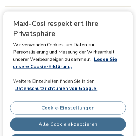
Videos
Maxi-Cosi respektiert Ihre
Privatsphäre
Bewertungen
Wir verwenden Cookies, um Daten zur
Personalisierung und Messung der Wirksamkeit
unserer Werbeanzeigen zu sammeln.
Lesen Sie
unsere Cookie-Erklärung.
Gesamtbewertung
5.0
Weitere Einzelheiten finden Sie in den
Datenschutzrichtlinien von Google.
Bewertung
Cookie-Einstellungen
Schnappschuss Bewertung
Alle Cookie akzeptieren
Wählen Sie unten eine Reihe, um Bewertungen zu
filtern.