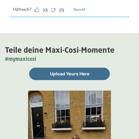
Hilfreich?
(
0
)
(
0
)
Bericht
Teile deine Maxi-Cosi-Momente
#mymaxicosi
Upload Yours Here
Media Carousel
Carousel with product photos. Use the previous and next buttons 