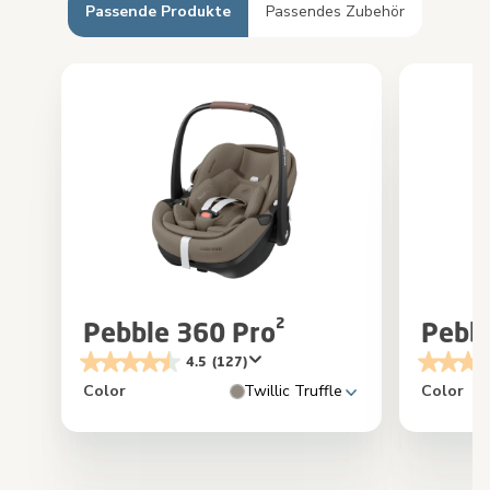
Passende Produkte
Passendes Zubehör
Pebble 360 Pro²
Pebb
4.5
(127)
Color
Twillic Truffle
Color