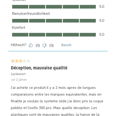
Qualität, 5.0 von 5
5.0
Benutzerfreundlichkeit
Benutzerfreundlichkeit, 5.0 von 5
5.0
Komfort
Komfort, 5.0 von 5
5.0
Hilfreich?
(
0
)
(
0
)
Bericht
3 von 5 Sternen.
Déception, mauvaise qualité
Luciemart
vor 2 Jahren
J’ai achete ce produit il y a 2 mois apres de longues
comparaisons entre les marques equivalentes, mais en
finalite je voulais le systeme slide j’ai donc pris la coque
pebble et l’isofix 360 pro. Mais quelle deception. Les
plastiques sont de mauvaises qualites, la hanse de la