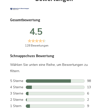
Gesamtbewertung
4.5
128 Bewertungen
Schnappschuss Bewertung
Wählen Sie unten eine Reihe, um Bewertungen zu
filtern.
5 Sterne
Sterne
98
98 Bewertung
4 Sterne
Sterne
13
13 Bewertung
3 Sterne
Sterne
6
6 Bewertunge
2 Sterne
Sterne
2
2 Bewertunge
1 Stern
Sterne
9