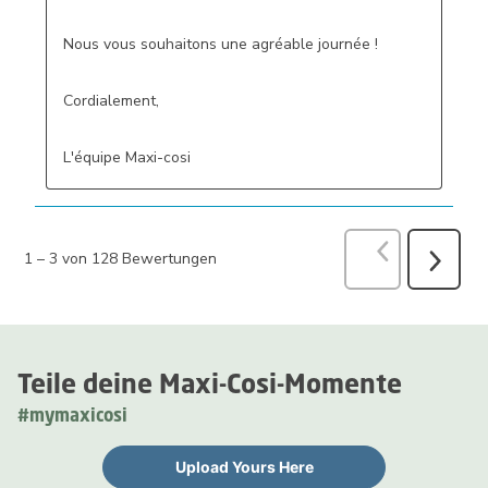
Nous vous souhaitons une agréable journée ! 

Cordialement,

L'équipe Maxi-cosi
Vorherige
Bew
1
–
3 von 128
Bewertungen
Weiter
Bewertu
Teile deine Maxi-Cosi-Momente
#mymaxicosi
Upload Yours Here