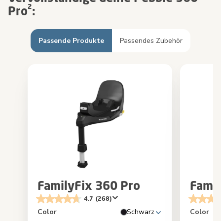
Pro²:
Passende Produkte
Passendes Zubehör
FamilyFix 360 Pro
Famil
4.7
(268)
Color
Schwarz
Color