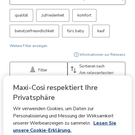
qualität
zufriedenheit
komfort
benutzerfreundlichkeit
fürs baby
kauf
Weitere Filter anzeigen
Ein 
Informationen zur Relevanz
Sortieren nach
Filter
Am relevantesten
Maxi-Cosi respektiert Ihre
1
1
–
3 von 128
Bewertungen
bis
Privatsphäre
3
von
Wir verwenden Cookies, um Daten zur
5 von 5 Sternen.
128
Personalisierung und Messung der Wirksamkeit
Bewertungen.
Baby Car Seat
unserer Werbeanzeigen zu sammeln.
Lesen Sie
Anonym
unsere Cookie-Erklärung.
VERIFIZIERTE KÄUFERBEWERT