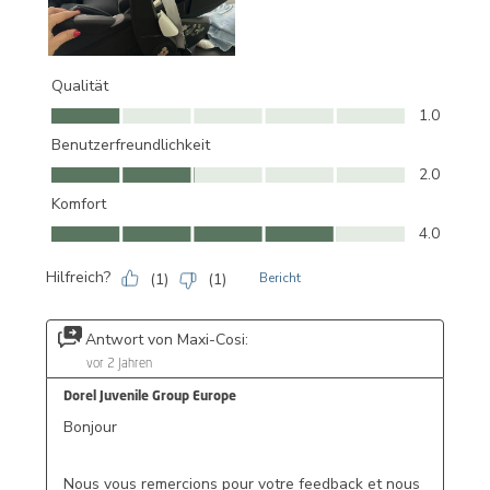
Qualität
Qualität, 1.0 von 5
1.0
Benutzerfreundlichkeit
Benutzerfreundlichkeit, 2.0 von 5
2.0
Komfort
Komfort, 4.0 von 5
4.0
Hilfreich?
(
1
)
(
1
)
Bericht
Antwort von Maxi-Cosi:
vor 2 Jahren
Dorel Juvenile Group Europe
Bonjour

Nous vous remercions pour votre feedback et nous 