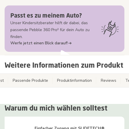
Passt es zu meinem Auto?
Unser Kindersitzberater hilft dir dabei, das
passende Pebble 360 Pro² für dein Auto zu
finden.
Werfe jetzt einen Blick darauf!
Weitere Informationen zum Produkt
st
Passende Produkte
Produktinformation
Reviews
T
Warum du mich wählen solltest
Einfacher Zugang mit SLIDETECH®