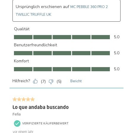
Ursprünglich erschienen auf
MC PEBBLE 360 PRO 2
TWILLIC TRUFFLE UK
Qualität
Qualität, 5.0 von 5
5.0
Benutzerfreundlichkeit
Benutzerfreundlichkeit, 5.0 von 5
5.0
Komfort
Komfort, 5.0 von 5
5.0
Hilfreich?
(
7
)
(
5
)
Bericht
5 von 5 Sternen.
Lo que andaba buscando
Feña
VERIFIZIERTE KÄUFERBEWERT
vor einem Jahr