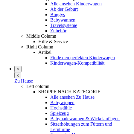
Alle ansehen Kinderwagen
Ab der Geburt
Buggys
Babywannen
Travelsysteme
Zubehör
Middle Column
Hilfe & Service
Right Column
Artikel
Finde den perfekten Kinderwagen
Kinderwagen-Kompatibilität
<
x
Zu Hause
Left colomn
SHOPPE NACH KATEGORIE
Alle ansehen Zu Hause
Babywippen
Hochstühle
Spielzeug
Babybadewannen & Wickelauflagen
Sitzerhöhungen zum Füttern und
Lerntürme