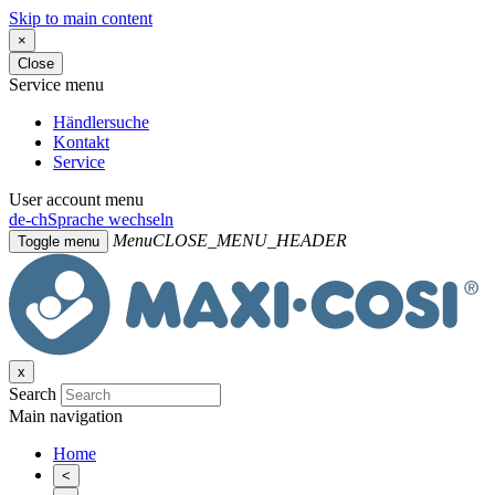
Skip to main content
×
Close
Service menu
Händlersuche
Kontakt
Service
User account menu
de-ch
Sprache wechseln
Menu
CLOSE_MENU_HEADER
Toggle menu
x
Search
Main navigation
Home
<