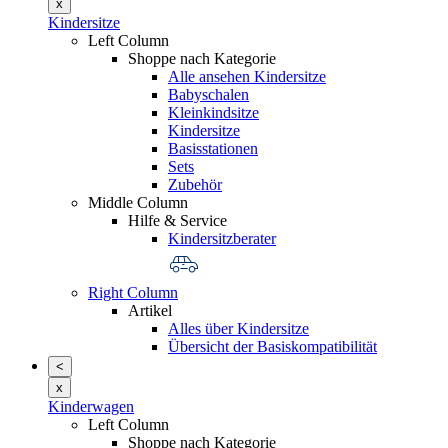
x
Kindersitze
Left Column
Shoppe nach Kategorie
Alle ansehen Kindersitze
Babyschalen
Kleinkindsitze
Kindersitze
Basisstationen
Sets
Zubehör
Middle Column
Hilfe & Service
Kindersitzberater
Right Column
Artikel
Alles über Kindersitze
Übersicht der Basiskompatibilität
<
x
Kinderwagen
Left Column
Shoppe nach Kategorie