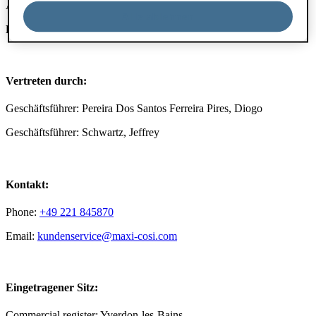
ANGABEN GEMÄß § 5 TMG
Alle ablehnen
Dorel Juvenile Switzerland SA
Vertreten durch:
Geschäftsführer: Pereira Dos Santos Ferreira Pires, Diogo
Geschäftsführer: Schwartz, Jeffrey
Kontakt:
Phone:
+49 221 845870
Email:
kundenservice@maxi-cosi.com
Eingetragener Sitz:
Commercial register: Yverdon-les-Bains