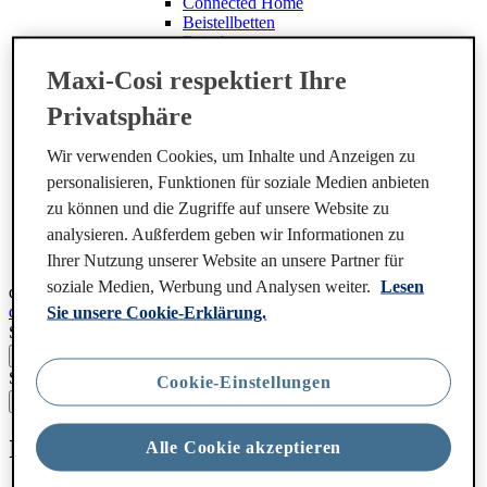
Connected Home
Beistellbetten
Reisebetten
Sets
Maxi-Cosi respektiert Ihre
Zubehör
Middle Colomn
Privatsphäre
Hilfe & Service
Right Colomn
Wir verwenden Cookies, um Inhalte und Anzeigen zu
artikel
Alles über Produkte der Home-Serie
personalisieren, Funktionen für soziale Medien anbieten
zu können und die Zugriffe auf unsere Website zu
Händlersuche
analysieren. Außferdem geben wir Informationen zu
Kontakt
Service
Ihrer Nutzung unserer Website an unsere Partner für
soziale Medien, Werbung und Analysen weiter.
Lesen
de-ch
Sprache wechseln
de-ch
Sprache wechseln
Sie unsere Cookie-Erklärung.
Search
Search
Cookie-Einstellungen
Impressum
Alle Cookie akzeptieren