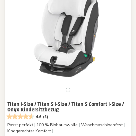
Titan i-Size / Titan S i-Size / Titan S Comfort i-Size /
Onyx Kindersitzbezug
4.6
(5)
Passt perfekt
|
100 % Biobaumwolle
|
Waschmaschinenfest
|
Kindgerechter Komfort
|