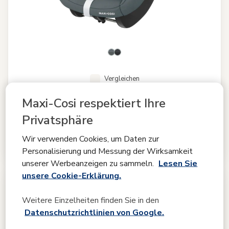
Vergleichen
Maxi-Cosi respektiert Ihre
Pebble S
Privatsphäre
4.8
(219)
Geringes Gewicht
|
Click & Go-Installation
|
G-CELL
Wir verwenden Cookies, um Daten zur
Seitenaufprallschutz
|
Gemütliche Neugeboreneneinlage
|
Personalisierung und Messung der Wirksamkeit
unserer Werbeanzeigen zu sammeln.
Lesen Sie
unsere Cookie-Erklärung.
Weitere Einzelheiten finden Sie in den
Datenschutzrichtlinien von Google.