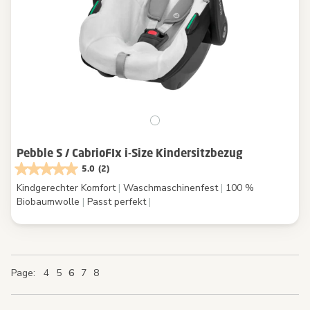
Pebble S / CabrioFIx i-Size Kindersitzbezug
5.0
(2)
Kindgerechter Komfort
|
Waschmaschinenfest
|
100 %
Biobaumwolle
|
Passt perfekt
|
Page
Page
Page
Page
You're currently reading page
Page
Page
Page
Page
Page
4
5
6
7
8