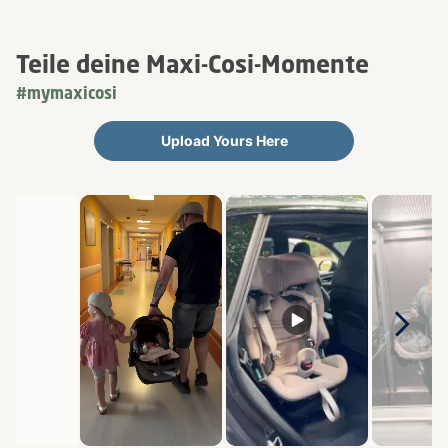
Teile deine Maxi-Cosi-Momente
#mymaxicosi
Upload Yours Here
Media Carousel
Carousel with product photos. Use the previous and next buttons 