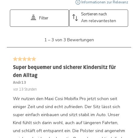
Ein 
Informationen zur Relevanz
Sortieren nach
Filter
Am relevantesten
1
1
–
3 von 3
Bewertungen
bis
3
von
5 von 5 Sternen.
3
Bewertungen.
Super bequemer und sicherer Kindersitz für
den Alltag
Andr13
vor 13 Stunden
Wir nutzen den Maxi Cosi Mobifix Pro jetzt schon seit
einiger Zeit und sind echt zufrieden. Der Sitz lässt sich
super einfach einbauen und sitzt stabil im Auto. Unser
Kind fühlt sich darin wohl, auch auf längeren Fahrten,
und schläft oft entspannt ein. Die Polster sind angenehm