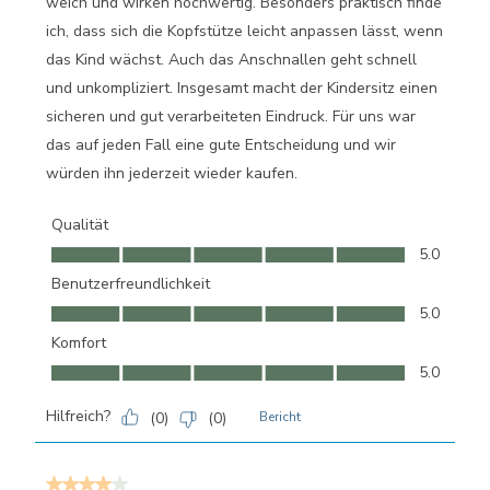
weich und wirken hochwertig. Besonders praktisch finde
ich, dass sich die Kopfstütze leicht anpassen lässt, wenn
das Kind wächst. Auch das Anschnallen geht schnell
und unkompliziert. Insgesamt macht der Kindersitz einen
sicheren und gut verarbeiteten Eindruck. Für uns war
das auf jeden Fall eine gute Entscheidung und wir
würden ihn jederzeit wieder kaufen.
Qualität
Qualität, 5.0 von 5
5.0
Benutzerfreundlichkeit
Benutzerfreundlichkeit, 5.0 von 5
5.0
Komfort
Komfort, 5.0 von 5
5.0
Hilfreich?
(
0
)
(
0
)
Bericht
4 von 5 Sternen.