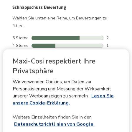
Schnappschuss Bewertung
Wählen Sie unten eine Reihe, um Bewertungen zu
filtern.
5 Sterne
Sterne
2
2 Bewertunge
4 Sterne
Sterne
1
1 Bewertung 
3 Sterne
Sterne
0
Maxi-Cosi respektiert Ihre
0 Bewertunge
2 Sterne
Sterne
0
0 Bewertunge
1 Stern
Sterne
0
Privatsphäre
0 Bewertunge
Wir verwenden Cookies, um Daten zur
Personalisierung und Messung der Wirksamkeit
Durchschnittliche Kundenbewertungen
unserer Werbeanzeigen zu sammeln.
Lesen Sie
Qualität
unsere Cookie-Erklärung.
Qualität, 5.0 von 5
5.0
Benutzerfreundlichkeit
Weitere Einzelheiten finden Sie in den
Benutzerfreundlichkeit, 4.7 von 5
4.7
Datenschutzrichtlinien von Google.
Komfort