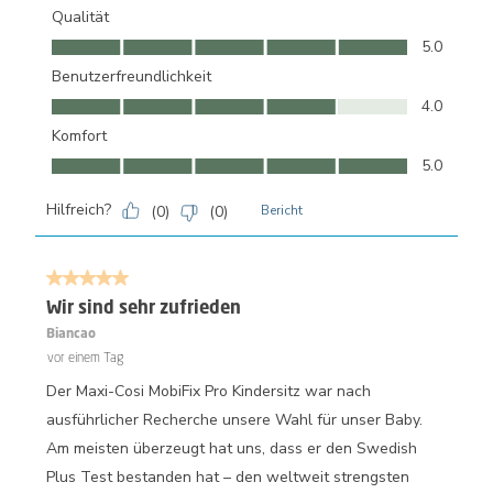
Qualität
Qualität, 5.0 von 5
5.0
Benutzerfreundlichkeit
Benutzerfreundlichkeit, 4.0 von 5
4.0
Komfort
Komfort, 5.0 von 5
5.0
Hilfreich?
(
0
)
(
0
)
Bericht
5 von 5 Sternen.
Wir sind sehr zufrieden
Biancao
vor einem Tag
Der Maxi-Cosi MobiFix Pro Kindersitz war nach
ausführlicher Recherche unsere Wahl für unser Baby.
Am meisten überzeugt hat uns, dass er den Swedish
Plus Test bestanden hat – den weltweit strengsten