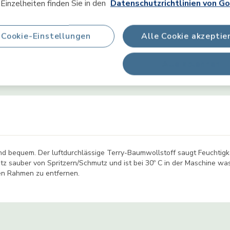
Einzelheiten finden Sie in den
Datenschutzrichtlinien von Go
Produktinformation
Cookie-Einstellungen
Alle Cookie akzeptie
Alle ablehnen
sicherheit & Anleitungen
FAQs
Videos
d bequem. Der luftdurchlässige Terry-Baumwollstoff saugt Feuchtigkei
z sauber von Spritzern/Schmutz und ist bei 30º C in der Maschine wasch
den Rahmen zu entfernen.