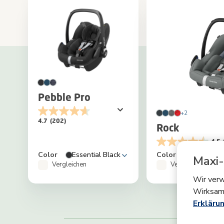
Pebble Pro
+2
4.7
(202)
Rock
4.5
Color
Essential Black
Color
Maxi-
Vergleichen
Vergleichen
Wir verw
Wirksam
Erklärun