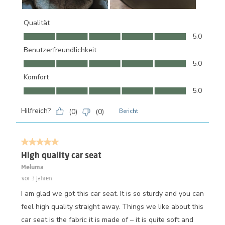
Qualität
Qualität, 5.0 von 5
5.0
Benutzerfreundlichkeit
Benutzerfreundlichkeit, 5.0 von 5
5.0
Komfort
Komfort, 5.0 von 5
5.0
Hilfreich?
(
0
)
(
0
)
Bericht
5 von 5 Sternen.
High quality car seat
Meluma
vor 3 Jahren
I am glad we got this car seat. It is so sturdy and you can
feel high quality straight away. Things we like about this
car seat is the fabric it is made of – it is quite soft and