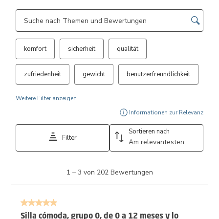
Themen und Bewertungen durchsuchen Suche nach Region
komfort
sicherheit
qualität
zufriedenheit
gewicht
benutzerfreundlichkeit
Weitere Filter anzeigen
Ein 
Informationen zur Relevanz
Sortieren nach
Filter
Am relevantesten
1
1
–
3 von 202
Bewertungen
bis
3
von
5 von 5 Sternen.
202
Bewertungen.
Silla cómoda, grupo 0, de 0 a 12 meses y lo