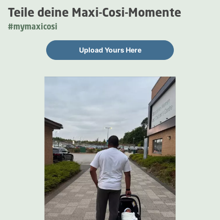
Teile deine Maxi-Cosi-Momente
#mymaxicosi
Upload Yours Here
Media Carousel
Carousel with product photos. Use the previous and next buttons 