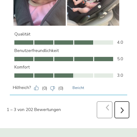
Qualität
Qualität, 4.0 von 5
4.0
Benutzerfreundlichkeit
Benutzerfreundlichkeit, 5.0 von 5
5.0
Komfort
Komfort, 3.0 von 5
3.0
Hilfreich?
(
0
)
(
0
)
Bericht
Vorherige
Bew
1
–
3 von 202
Bewertungen
Weiter
Bewertu