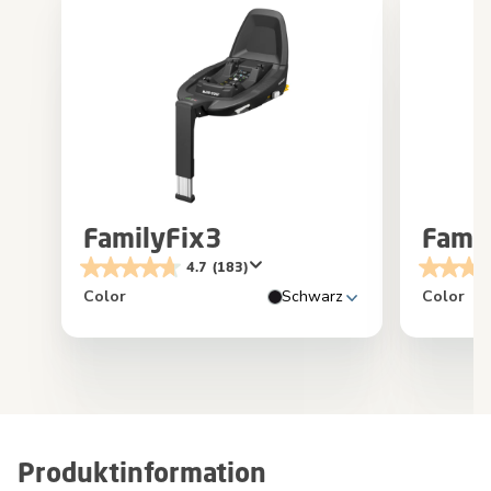
FamilyFix3
Famil
4.7
(183)
Color
Schwarz
Color
Produktinformation