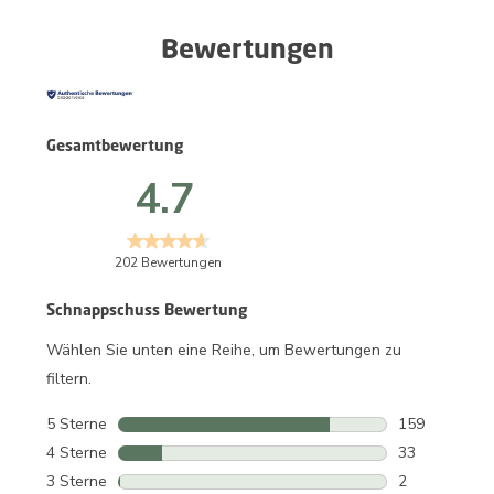
Bewertungen
Gesamtbewertung
4.7
202 Bewertungen
Schnappschuss Bewertung
Wählen Sie unten eine Reihe, um Bewertungen zu
filtern.
5 Sterne
Sterne
159
159 Bewertun
4 Sterne
Sterne
33
33 Bewertung
3 Sterne
Sterne
2