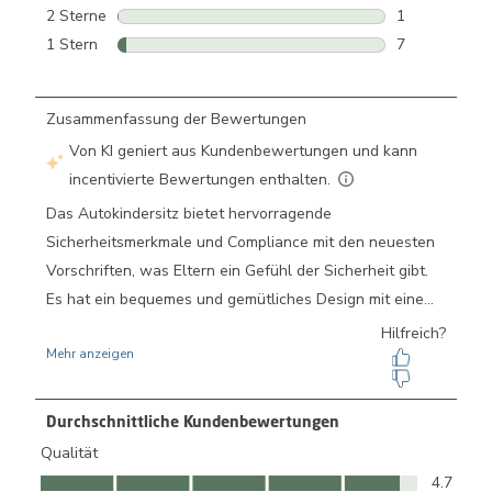
2 Bewertunge
2 Sterne
Sterne
1
1 Bewertung 
1 Stern
Sterne
7
7 Bewertunge
Durchschnittliche Kundenbewertungen
Qualität
Qualität, 4.7 von 5
4.7