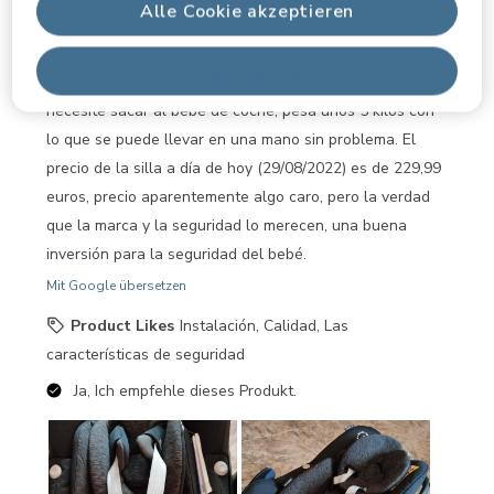
Alle Cookie akzeptieren
líquidos. Además el color es tonos grises y negros con lo
hace que las manchas duren muy poco. Tiene un asa
Alle ablehnen
que se puede mover para llevarlo en la mano cuando se
necesite sacar al bebé de coche, pesa unos 5 kilos con
lo que se puede llevar en una mano sin problema. El
precio de la silla a día de hoy (29/08/2022) es de 229,99
euros, precio aparentemente algo caro, pero la verdad
que la marca y la seguridad lo merecen, una buena
inversión para la seguridad del bebé.
Mit Google übersetzen
Product Likes
Instalación, Calidad, Las
características de seguridad
Ja, Ich empfehle dieses Produkt.