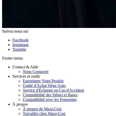
Suivez-nous sur
Facebook
Instagram
Youtube
Footer menu
Contact & Aide
Nous Contacter
Services et outils
Enregistrer Votre Produit
Guide d'Achat Siège Auto
Service d'Échange en Cas d'Accident
Compatibilité des Sièges et Bases
Compatibilité avec les Poussettes
À propos
À propos de Maxi-Cosi
Travailler chez Maxi-Cosi