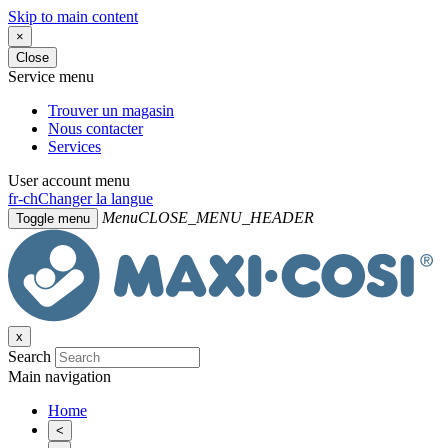
Skip to main content
×
Close
Service menu
Trouver un magasin
Nous contacter
Services
User account menu
fr-ch
Changer la langue
Menu
CLOSE_MENU_HEADER
Toggle menu
x
Search
Main navigation
Home
<