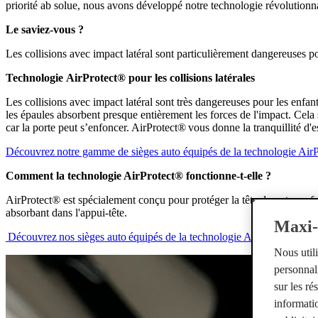
priorité ab solue, nous avons développé notre technologie révolutionnai
Le saviez-vous ?
Les collisions avec impact latéral sont particulièrement dangereuses pou
Technologie
AirProtect® pour les collisions latérales
Les collisions avec impact latéral sont très dangereuses pour les enfants
les épaules absorbent presque entièrement les forces de l'impact. Cela s
car la porte peut s’enfoncer. AirProtect® vous donne la tranquillité d'e
Découvrez notre gamme de sièges auto équipés de la technologie Air
Comment la technologie AirProtect® fonctionne-t-elle ?
AirProtect® est spécialement conçu pour protéger la tête de votre enfant
absorbant dans l'appui-tête.
Maxi-c
Découvrez nos sièges auto équipés de la technologie Airprotect®.
Nous util
personnali
sur les r
informatio