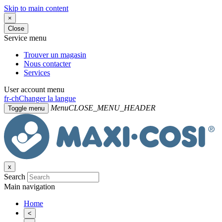
Skip to main content
×
Close
Service menu
Trouver un magasin
Nous contacter
Services
User account menu
fr-ch
Changer la langue
Menu
CLOSE_MENU_HEADER
Toggle menu
x
Search
Main navigation
Home
<