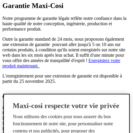
Garantie Maxi-Cosi
Notre programme de garantie légale reflète notre confiance dans la
haute qualité de notre conception, ingénierie, production et
performance produit.
Outre la garantie standard de 24 mois, nous proposons également
une extension de garantie pouvant aller jusqu'à 5 ou 10 ans sur
certains produits, à condition qu'ils soient enregistrés sur notre site
web dans les six mois après leur achat. Il suffit d'une minute pour
vous offrir des années de tranquillité d'esprit !
Enregistrez votre
produit maintenant.
L'enregistrement pour une extension de garantie est disponible à
partir du 25 novembre 2025.
Quels sont les produits éligibles à une extension de garantie ?
Maxi-cosi respecte votre vie privée
Promesse Maxi-Cosi de 10 ans pour la Fame family (sauf la
batterie externe) :
Nous utilisons des cookies pour nous assurer du bon
Poussette Fame
Nacelle Fame
fonctionnement de notre site, pour personnaliser notre
Poussette Fame Cabin
contenu et nos publicités, pour proposer des