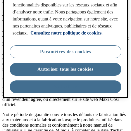
Nacelle Fame Cabin
fonctionnalités disponibles sur les réseaux sociaux et afin
Promesse Maxi-Cosi de 5 ans :
d’analyser notre trafic. Nous partageons également des
Tous les sièges auto
informations, quant à votre navigation sur notre site, avec
Toutes les bases de siège auto
nos partenaires analytiques, publicitaires et de réseaux
Toutes les poussettes ( sauf celles de la Fame Family)
Toutes les nacelles
sociaux.
Consultez notre politique de cookies.
Tous les produits Maison (sauf puériculture connectée, accessoires et
pièces détachées)
Paramètres des cookies
Non éligibles à l'extension de garantie
: produits puériculture
connectée, batterie externe Fame familly, accessoires et pièces
détachées. Ces produits sont toujours sous garantie standard de 24
mois.
Autoriser tous les cookies
Comment fonctionne la garantie ?
Tout refuser
Vous pouvez faire valoir votre garantie dans n'importe quel pays où
le produit a été acheté auprès d'une filiale Dorel, d'un distributeur ou
d'un revendeur agréé, ou directement sur le site web Maxi-Cosi
officiel.
Notre période de garantie couvre tous les défauts de fabrication liés
aux matériaux et à la fabrication lorsque le produit est utilisé dans
des conditions normales et conformément à notre manuel de
l'utilisateur. Une garantie de 24 mois à compter de la date d'achat