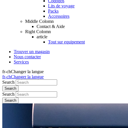
Cododos
Lits de voyage
Packs
Accessoires
Middle Colomn
Contact & Aide
Right Colomn
article
Tout sur equipement
Trouver un magasin
Nous contacter
Services
fr-ch
Changer la langue
fr-ch
Changer la langue
Search
Search