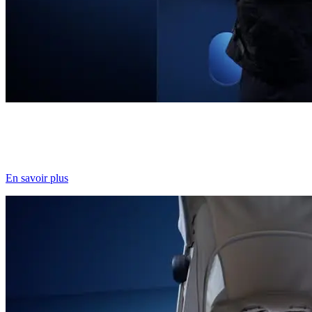
Prêts pour le voyage en avion
Conçue pour les voyages en avion, Fame Cabin est légère et compacte,
En savoir plus