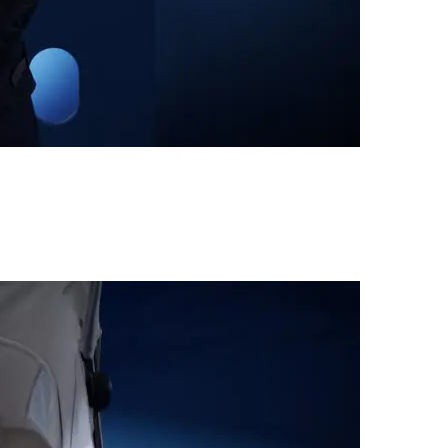
 et peut donc être rangée facilement dans les compartiments au-dessus 