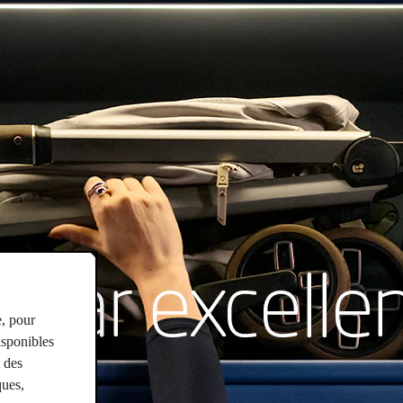
e, pour
isponibles
t des
ques,