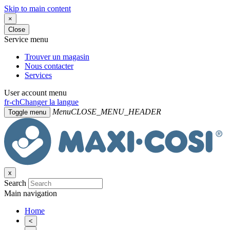
Skip to main content
×
Close
Service menu
Trouver un magasin
Nous contacter
Services
User account menu
fr-ch
Changer la langue
Menu
CLOSE_MENU_HEADER
Toggle menu
x
Search
Main navigation
Home
<