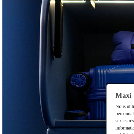
Maxi-c
Nous util
personnali
sur les r
informatio