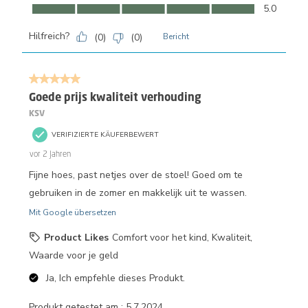
Komfort, 5.0 von 5
5.0
Hilfreich?
(
0
)
(
0
)
Bericht
5 von 5 Sternen.
Goede prijs kwaliteit verhouding
KSV
VERIFIZIERTE KÄUFERBEWERT
vor 2 Jahren
Fijne hoes, past netjes over de stoel! Goed om te
gebruiken in de zomer en makkelijk uit te wassen.
Mit Google übersetzen
Product Likes
Comfort voor het kind, Kwaliteit,
Waarde voor je geld
Ja, Ich empfehle dieses Produkt.
Produkt getestet am :
5.7.2024