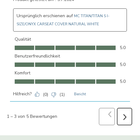
Ursprünglich erschienen auf
MC TITAN/TITAN S I-
SIZE/ONYX CARSEAT COVER NATURAL WHITE
Qualität
Qualität, 5.0 von 5
5.0
Benutzerfreundlichkeit
Benutzerfreundlichkeit, 5.0 von 5
5.0
Komfort
Komfort, 5.0 von 5
5.0
Hilfreich?
(
0
)
(
1
)
Bericht
Vorherige
Bew
1
–
3 von 5
Bewertungen
Weiter
Bewertu