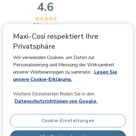
4.6
5 Bewertungen
Maxi-Cosi respektiert Ihre
Schnappschuss Bewertung
Privatsphäre
Wählen Sie unten eine Reihe, um Bewertungen zu
filtern.
Wir verwenden Cookies, um Daten zur
Personalisierung und Messung der Wirksamkeit
5 Sterne
Sterne
4
unserer Werbeanzeigen zu sammeln.
Lesen Sie
4 Bewertunge
4 Sterne
Sterne
0
unsere Cookie-Erklärung.
0 Bewertunge
3 Sterne
Sterne
1
1 Bewertung 
2 Sterne
Sterne
0
Weitere Einzelheiten finden Sie in den
0 Bewertunge
1 Stern
Sterne
0
Datenschutzrichtlinien von Google.
0 Bewertunge
Cookie-Einstellungen
Durchschnittliche Kundenbewertungen
Qualität