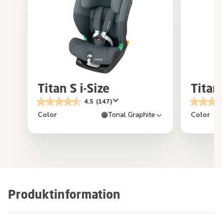
Titan S i-Size
Titan
4.5
(147)
Color
Tonal Graphite
Color
Produktinformation