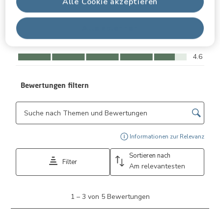
Qualität, 4.4 von 5
Alle Cookie akzeptieren
4.4
Benutzerfreundlichkeit
Benutzerfreundlichkeit, 4.4 von 5
Alle ablehnen
4.4
Komfort
Komfort, 4.6 von 5
4.6
Bewertungen filtern
Themen und Bewertungen durchsuchen Suche nach Region
Ein 
Informationen zur Relevanz
Sortieren nach
Filter
Am relevantesten
1
1
–
3 von 5
Bewertungen
bis
3
von