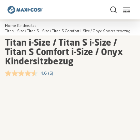
Suchen
Home
Kindersitze
Titan i-Size / Titan S i-Size / Titan S Comfort i-Size / Onyx Kindersitzbezug
Titan i-Size / Titan S i-Size /
Titan S Comfort i-Size / Onyx
Kindersitzbezug
4.6
(5)
5
Bewertungen
lesen..
Skip
Skip
Link
to
to
zur
the
the
gleichen
Seite.
end
beginning
of
of
the
the
images
images
gallery
gallery