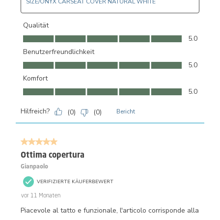
SIZE/ONYX CARSEAT COVER NATURAL WHITE
Qualität
Qualität, 5.0 von 5
5.0
Benutzerfreundlichkeit
Benutzerfreundlichkeit, 5.0 von 5
5.0
Komfort
Komfort, 5.0 von 5
5.0
Hilfreich?
(
0
)
(
0
)
Bericht
5 von 5 Sternen.
Ottima copertura
Gianpaolo
VERIFIZIERTE KÄUFERBEWERT
vor 11 Monaten
Piacevole al tatto e funzionale, l'articolo corrisponde alla