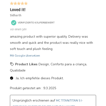
5 von 5 Sternen.
5
Bewertungen.
Loved it!
Sidharth
VERIFIZIERTE KÄUFERBEWERT
vor einem Jahr
amazing product with superior quality. Delivery was
smooth and quick and the product was really nice with
soft touch and plush feeling
Mit Google übersetzen
Product Likes
Design, Conforto para a criança,
Qualidade
Ja, Ich empfehle dieses Produkt.
Produkt getestet am :
9.3.2025
Ursprünglich erschienen auf
MC TITAN/TITAN S I-