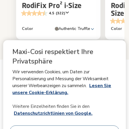
RodiFix Pro² i-Size
RodiF
Size
4.5
(322)
Color
Authentic Truffle
Color
Maxi-Cosi respektiert Ihre
Privatsphäre
Wir verwenden Cookies, um Daten zur
Produktinformation
Personalisierung und Messung der Wirksamkeit
unserer Werbeanzeigen zu sammeln.
Lesen Sie
unsere Cookie-Erklärung.
Produktbeschreibung
Weitere Einzelheiten finden Sie in den
Spezifikationen
Datenschutzrichtlinien von Google.
FAQs