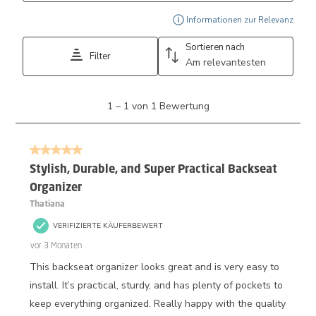
Ein 
Informationen zur Relevanz
Sortieren nach
Filter
Am relevantesten
1
1
–
1 von 1
Bewertung
bis
1
von
5 von 5 Sternen.
1
Bewertung.
Stylish, Durable, and Super Practical Backseat
Organizer
Thatiana
VERIFIZIERTE KÄUFERBEWERT
vor 3 Monaten
This backseat organizer looks great and is very easy to
install. It’s practical, sturdy, and has plenty of pockets to
keep everything organized. Really happy with the quality