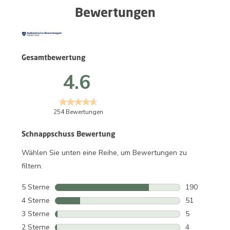
Bewertungen
Gesamtbewertung
4.6
254 Bewertungen
Schnappschuss Bewertung
Wählen Sie unten eine Reihe, um Bewertungen zu
filtern.
5 Sterne
Sterne
190
190 Bewertun
4 Sterne
Sterne
51
51 Bewertung
3 Sterne
Sterne
5
5 Bewertunge
2 Sterne
Sterne
4