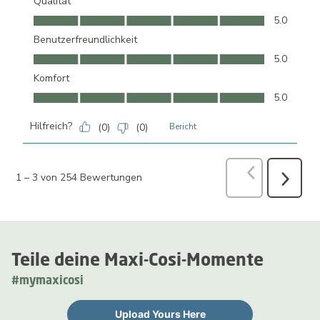
Qualität
Qualität, 5.0 von 5
5.0
Benutzerfreundlichkeit
Benutzerfreundlichkeit, 5.0 von 5
5.0
Komfort
Komfort, 5.0 von 5
5.0
Hilfreich?
(
0
)
(
0
)
Bericht
Vorherige
Bew
1
–
3 von 254
Bewertungen
Weiter
Bewertu
Teile deine Maxi-Cosi-Momente
#mymaxicosi
Upload Yours Here