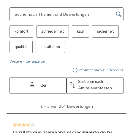
Themen und Bewertungen durchsuchen Suche nach Region
komfort
zufriedenheit
kauf
sicherheit
qualität
installation
Weitere Filter anzeigen
Ein 
Informationen zur Relevanz
Sortieren nach
Filter
Am relevantesten
1
1
–
3 von 254
Bewertungen
bis
3
von
4 von 5 Sternen.
254
Bewertungen.
La sillita que acompaña el crecimiento de tu