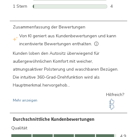
4 Bewertunge
1 Stern
Sterne
4
4 Bewertunge
Durchschnittliche Kundenbewertungen
Qualität
Qualität, 4.9 von 5
4.9