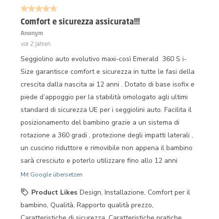
5 von 5 Sternen.
Comfort e sicurezza assicurata!!!
Anonym
vor 2 Jahren
Seggiolino auto evolutivo maxi-così Emerald 360 S i-
Size garantisce comfort e sicurezza in tutte le fasi della
crescita dalla nascita ai 12 anni . Dotato di base isofix e
piede d’appoggio per la stabilità omologato agli ultimi
standard di sicurezza UE per i seggiolini auto. Facilita il
posizionamento del bambino grazie a un sistema di
rotazione a 360 gradi , protezione degli impatti laterali ,
un cuscino riduttore e rimovibile non appena il bambino
sarà cresciuto e poterlo utilizzare fino allo 12 anni
Mit Google übersetzen
Product Likes
Design, Installazione, Comfort per il
bambino, Qualità, Rapporto qualità prezzo,
Caratteristiche di sicurezza, Caratteristiche pratiche