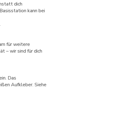
nstatt dich
 Basisstation kann bei
.
am für weitere
 – wir sind für dich
in. Das 
ßen Aufkleber. Siehe 