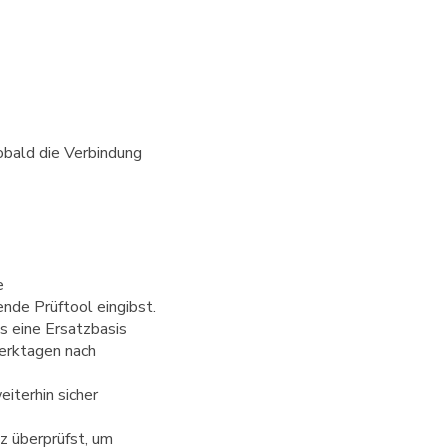
sobald die Verbindung
e
de Prüftool eingibst.
os eine Ersatzbasis
Werktagen nach
iterhin sicher
z überprüfst, um