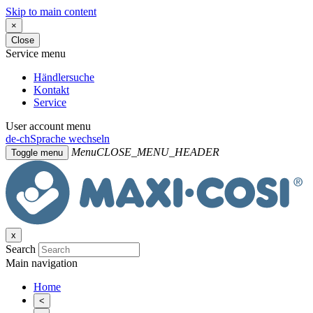
Skip to main content
×
Close
Service menu
Händlersuche
Kontakt
Service
User account menu
de-ch
Sprache wechseln
Menu
CLOSE_MENU_HEADER
Toggle menu
x
Search
Main navigation
Home
<