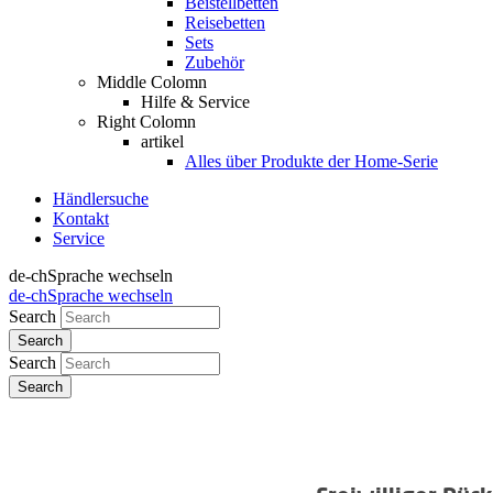
Beistellbetten
Reisebetten
Sets
Zubehör
Middle Colomn
Hilfe & Service
Right Colomn
artikel
Alles über Produkte der Home-Serie
Händlersuche
Kontakt
Service
de-ch
Sprache wechseln
de-ch
Sprache wechseln
Search
Search