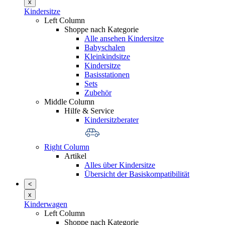
x
Kindersitze
Left Column
Shoppe nach Kategorie
Alle ansehen Kindersitze
Babyschalen
Kleinkindsitze
Kindersitze
Basisstationen
Sets
Zubehör
Middle Column
Hilfe & Service
Kindersitzberater
Right Column
Artikel
Alles über Kindersitze
Übersicht der Basiskompatibilität
<
x
Kinderwagen
Left Column
Shoppe nach Kategorie