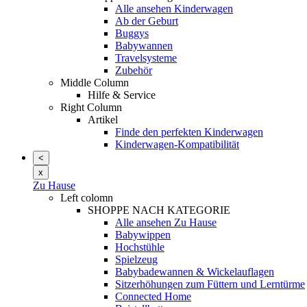
Alle ansehen Kinderwagen
Ab der Geburt
Buggys
Babywannen
Travelsysteme
Zubehör
Middle Column
Hilfe & Service
Right Column
Artikel
Finde den perfekten Kinderwagen
Kinderwagen-Kompatibilität
<
x
Zu Hause
Left colomn
SHOPPE NACH KATEGORIE
Alle ansehen Zu Hause
Babywippen
Hochstühle
Spielzeug
Babybadewannen & Wickelauflagen
Sitzerhöhungen zum Füttern und Lerntürme
Connected Home