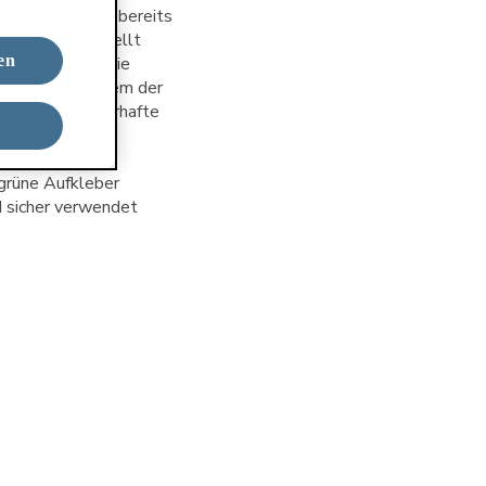
edienung wurde bereits
z 2026 hergestellt
en
sisstationen, die
ualisiert, indem der
e, die die dauerhafte
grüne Aufkleber
d sicher verwendet