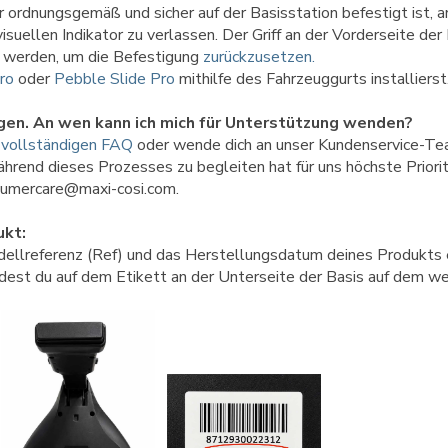
r ordnungsgemäß und sicher auf der Basisstation befestigt ist, a
visuellen Indikator zu verlassen. Der Griff an der Vorderseite der
t werden, um die Befestigung
zurückzusetzen.
ro
oder
Pebble Slide Pro
mithilfe des Fahrzeuggurts installierst
agen. An wen kann ich mich für Unterstützung wenden?
e
vollständigen FAQ
oder wende dich an unser Kundenservice-Te
rend dieses Prozesses zu begleiten hat für uns höchste Priorität
nsumercare@maxi-cosi.com.
ukt:
dellreferenz (Ref) und das Herstellungsdatum deines Produkts e
est du auf dem Etikett an der Unterseite der Basis auf dem wei