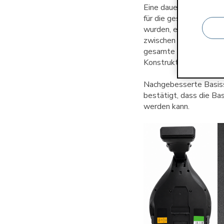
Eine dauerhafte Konst
für die gesamte künfti
wurden, enthalten dies
zwischen dem 20. Augu
gesamte obere Teil der
Konstruktionsverbesse
Nachgebesserte Basiss
bestätigt, dass die Ba
werden kann.