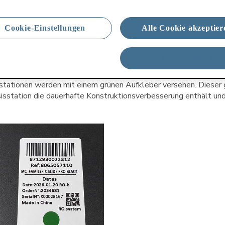
ruktionsverbesserung zur Vermeidung dieser potenziellen Fehlb
ge Produktion umgesetzt. Basisstationen, die nach dem 24. Mär
Cookie-Einstellungen
Alle Cookie akzeptier
e Konstruktionsverbesserung bereits und sind nicht betroffen. Ba
st 2025 und dem 24. März 2026 hergestellt wurden, wurden akt
 Basisstation durch eine neu gefertigte Baugruppe ersetzt wurd
Alle ablehnen
rung enthält.
tationen werden mit einem grünen Aufkleber versehen. Dieser 
sisstation die dauerhafte Konstruktionsverbesserung enthält un