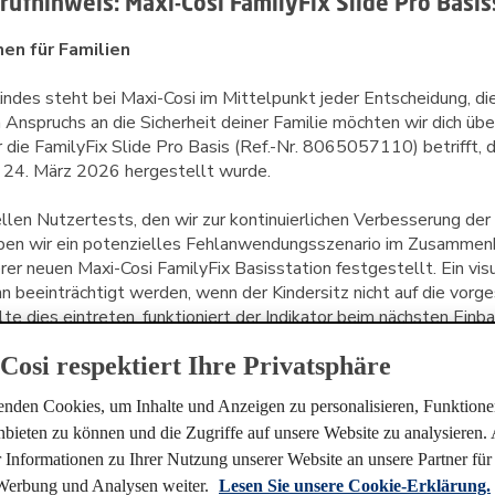
krufhinweis: Maxi-Cosi FamilyFix Slide Pro Basis
en für Familien
indes steht bei Maxi-Cosi im Mittelpunkt jeder Entscheidung, die
nspruchs an die Sicherheit deiner Familie möchten wir dich über 
r die FamilyFix Slide Pro Basis (Ref.-Nr. 8065057110) betrifft, 
len Nutzertests, den wir zur kontinuierlichen Verbesserung der
aben wir ein potenzielles Fehlanwendungsszenario im Zusammenh
rer neuen Maxi-Cosi FamilyFix Basisstation festgestellt.
Ein vis
nn beeinträchtigt werden, wenn der Kindersitz nicht auf die vor
e dies eintreten, funktioniert der Indikator beim nächsten Einb
utet, dass der Indikator zwar grün anzeigt, der Kindersitz jed
Cosi respektiert Ihre Privatsphäre
asisstation verbunden ist.
nden Cookies, um Inhalte und Anzeigen zu personalisieren, Funktionen
tinuierlichen Engagements für die höchstmöglichen Standards i
bieten zu können und die Zugriffe auf unsere Website zu analysieren
uktqualität und Benutzerfreundlichkeit haben wir aus besonderer 
 Informationen zu Ihrer Nutzung unserer Website an unsere Partner für 
kruf eingeleitet.
Werbung und Analysen weiter.
Lesen Sie unsere Cookie-Erklärung.