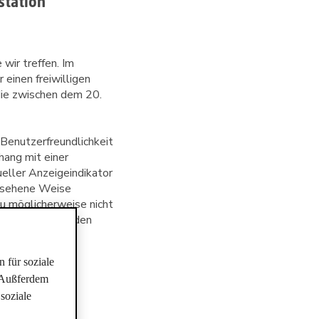
station
 wir treffen. Im
einen freiwilligen
die zwischen dem 20. 
 Benutzerfreundlichkeit
ang mit einer
ueller Anzeigeindikator
gesehene Weise
au möglicherweise nicht
och unter Umständen
 für soziale
n Bezug auf
. Außferdem
Vorsicht einen
soziale