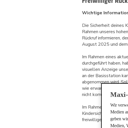
Freiwilliger Rüc
Wichtige Information
Die Sicherheit deines K
Rahmen unseres hohen A
Rückruf informieren,
de
Im Rahmen eines aktuel
durchgeführt haben, h
visuellen Anzeige unse
an der Basisstation ka
abgenommen wird. Sollt
wie erwartet. Das bede
Maxi-
nicht korrekt mit der B
Wir verwe
Im Rahmen unseres kon
Medien an
Kindersicherheit, Prod
geben wir
freiwilligen Produktrüc
Medien, 